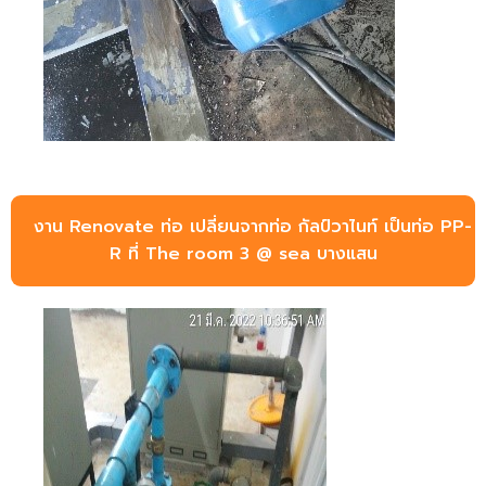
งาน Renovate ท่อ เปลี่ยนจากท่อ กัลป์วาไนท์ เป็นท่อ PP-
R ที่ The room 3 @ sea บางแสน